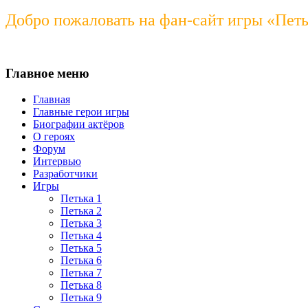
Добро пожаловать на фан-сайт игры «Пет
Главное меню
Главная
Главные герои игры
Биографии актёров
О героях
Форум
Интервью
Разработчики
Игры
Петька 1
Петька 2
Петька 3
Петька 4
Петька 5
Петька 6
Петька 7
Петька 8
Петька 9