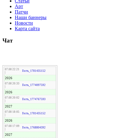
Статьи
Арт
Патчи
Наши баннеры
Новости
Карта сайта
Чат
07.08 22:21
Гость_1781435152
|
2026
07.08 20:33
Гость_1774097592
|
2026
07.08 20:02
Гость_1774767593
|
2027
07.08 18:05
Гость_1781435152
|
2026
07.08 17:09
Гость_1768804392
|
2027