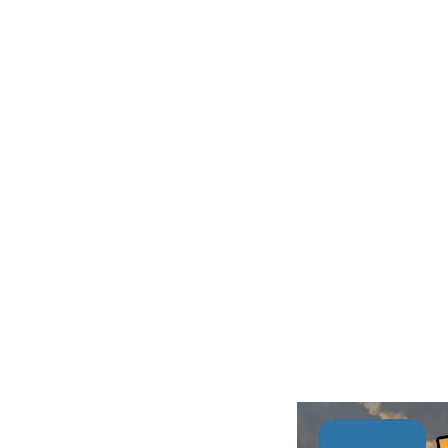
2026
04.08 20:56
Гость_1770610879
|
2027
04.08 20:56
Гость_1781419345
|
2027