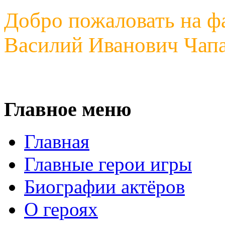
Добро пожаловать на ф
Василий Иванович Чапа
Главное меню
Главная
Главные герои игры
Биографии актёров
О героях