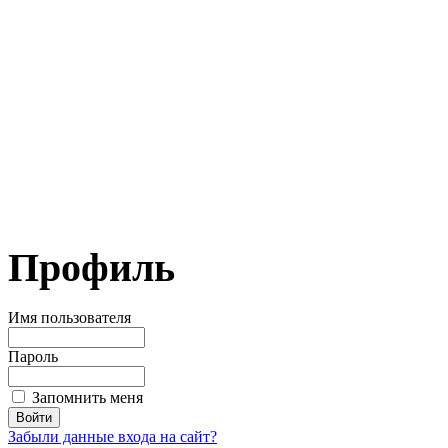
07.08 09:33
Гость_1774545357
|
2026
07.08 08:43
Гость_1774097592
|
2027
07.08 07:54
Гость_1774775916
|
2027
07.08 07:48
Гость_1768804392
|
2027
07.08 05:40
Гость_1781435152
|
2027
07.08 04:28
Гость_1774097592
|
Профиль
2027
07.08 00:16
Гость_1774770893
|
2026
Имя пользователя
07.08 00:15
Гость_1780888466
|
Пароль
2027
06.08 22:49
Гость_1781435152
|
Запомнить меня
2026
06.08 20:58
Гость_1781435152
|
Забыли данные входа на сайт?