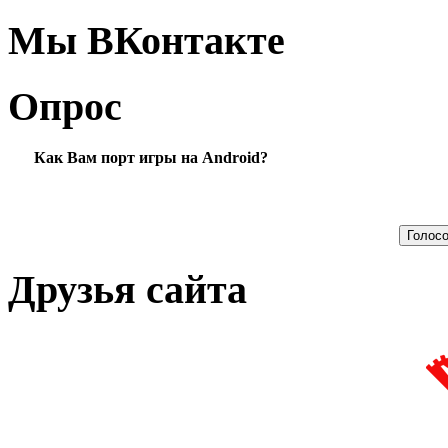
2026
06.08 20:26
Мы ВКонтакте
Гость_1774545357
|
2027
06.08 20:01
Гость_1781419345
|
Опрос
2026
06.08 19:09
Гость_1774787678
|
2027
Как Вам порт игры на Android?
06.08 18:21
Гость_1774545357
|
2026
06.08 15:18
Гость_1774770893
|
2027
06.08 14:54
Гость_1781435152
|
Друзья сайта
2027
06.08 14:33
Гость_1774545357
|
2026
06.08 14:18
Гость_1766974378
|
2027
06.08 12:41
Гость_1774787678
|
2026
06.08 11:45
Гость_1774770893
|