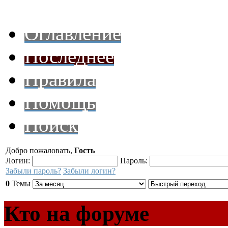
Оглавление
Последнее
Правила
Помощь
Поиск
Добро пожаловать,
Гость
Логин:
Пароль:
Забыли пароль?
Забыли логин?
0
Темы
Кто на форуме