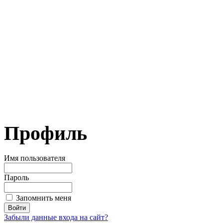
07.08 04:28
Гость_1774097592
|
2027
07.08 00:16
Гость_1774770893
|
2026
07.08 00:15
Гость_1780888466
|
2027
06.08 22:49
Гость_1781435152
|
2026
06.08 20:58
Гость_1781435152
|
2026
06.08 20:26
Гость_1774545357
|
Профиль
2027
06.08 20:01
Гость_1781419345
|
2026
Имя пользователя
06.08 19:09
Гость_1774787678
|
Пароль
2027
06.08 18:21
Гость_1774545357
|
Запомнить меня
2026
06.08 15:18
Гость_1774770893
|
Забыли данные входа на сайт?