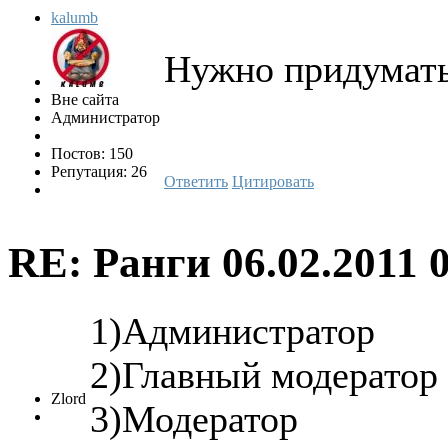
kalumb
Нужно придумать
Вне сайта
Администратор
Постов: 150
Репутация: 26
Ответить
Цитировать
RE: Ранги
06.02.2011 
1)Администратор
2)Главный модератор
Zlord
3)Модератор