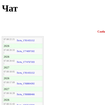
Чат
Сооб
07.08 22:21
Гость_1781435152
|
2026
07.08 20:33
Гость_1774097592
|
2026
07.08 20:02
Гость_1774767593
|
2027
07.08 18:05
Гость_1781435152
|
2026
07.08 17:09
Гость_1768804392
|
2027
07.08 16:28
Гость_1780888466
|
2026
07.08 15:43