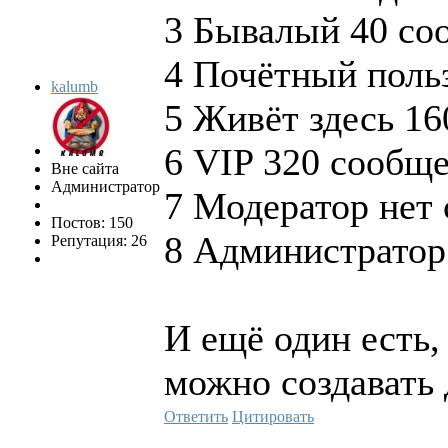
3 Бывалый 40 со
4 Почётный поль
kalumb
5 Живёт здесь 1
6 VIP 320 сообщ
Вне сайта
Администратор
7 Модератор нет
Постов: 150
8 Администратор
Репутация: 26
И ещё один есть,
можно создавать
Ответить
Цитировать