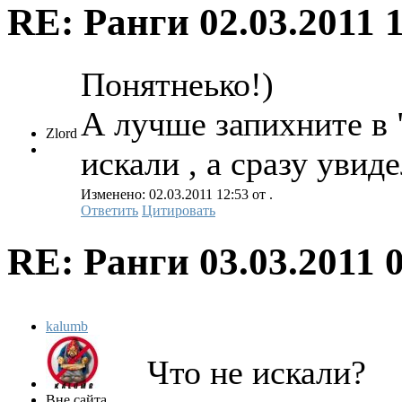
RE: Ранги
02.03.2011 
Понятнеько!)
А лучше запихните в 
Zlord
искали , а сразу увиде
Изменено: 02.03.2011 12:53 от .
Ответить
Цитировать
RE: Ранги
03.03.2011 
kalumb
Что не искали?
Вне сайта