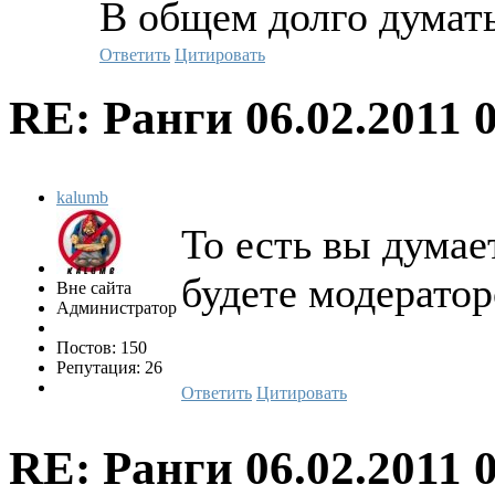
В общем долго думат
Ответить
Цитировать
RE: Ранги
06.02.2011 
kalumb
То есть вы думае
будете модерато
Вне сайта
Администратор
Постов: 150
Репутация: 26
Ответить
Цитировать
RE: Ранги
06.02.2011 