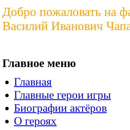
Добро пожаловать на ф
Василий Иванович Чапа
Главное меню
Главная
Главные герои игры
Биографии актёров
О героях