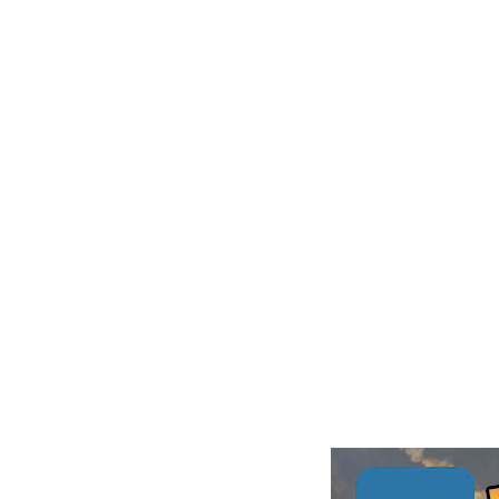
2026
04.08 06:39
Гость_1767517736
|
2027
04.08 03:17
Гость_1774787678
|
2026