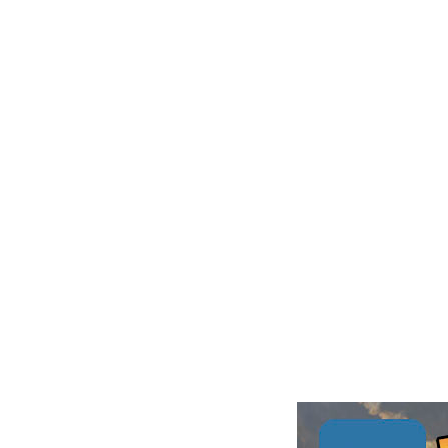
2026
05.08 18:46
Гость_1767517736
|
2026
05.08 18:43
Гость_1774787678
|
2026