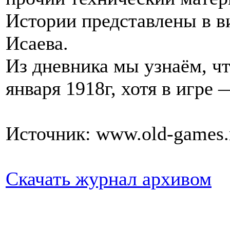
Истории представлены в в
Исаева.
Из дневника мы узнаём, ч
января 1918г, хотя в игре 
Источник: www.old-games.
Скачать журнал архивом