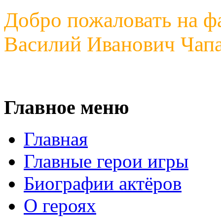
Добро пожаловать на ф
Василий Иванович Чапа
Главное меню
Главная
Главные герои игры
Биографии актёров
О героях