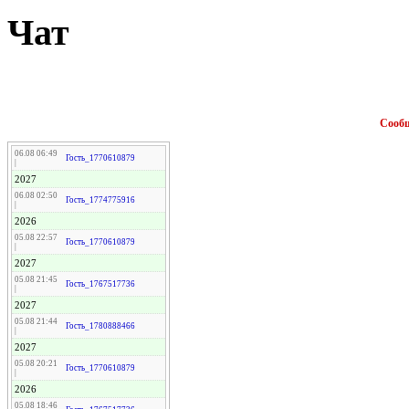
Чат
Сооб
06.08 06:49
Гость_1770610879
|
2027
06.08 02:50
Гость_1774775916
|
2026
05.08 22:57
Гость_1770610879
|
2027
05.08 21:45
Гость_1767517736
|
2027
05.08 21:44
Гость_1780888466
|
2027
05.08 20:21
Гость_1770610879
|
2026
05.08 18:46