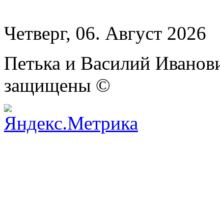
Четверг, 06. Август 2026
Петька и Василий Иванови
защищены ©