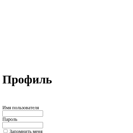
05.08 08:44
Гость_1781435152
|
2027
05.08 07:22
Гость_1781435152
|
2026
05.08 05:09
Гость_1774770893
|
2027
05.08 04:38
Гость_1768804392
|
2027
05.08 04:19
Гость_1766974378
|
2027
05.08 01:53
Гость_1764727590
|
Профиль
2026
05.08 01:10
Гость_1761503708
|
2025
05.08 00:58
Гость_1770610879
|
2026
Имя пользователя
05.08 00:21
Гость_1774097592
|
Пароль
2027
05.08 00:10
Гость_1774787678
|
Запомнить меня