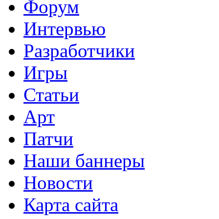
Форум
Интервью
Разработчики
Игры
Статьи
Арт
Патчи
Наши баннеры
Новости
Карта сайта