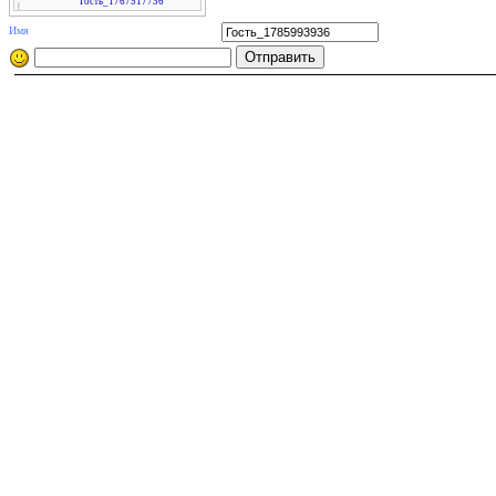
Гость_1767517736
|
2026
Имя
05.08 18:43
Гость_1774787678
|
2026
05.08 18:09
Гость_1781419345
|
2027
05.08 13:12
Гость_1774787678
|
2027
05.08 12:51
Гость_1774775916
|
2027
05.08 12:10
Гость_1781419345
|
2026
05.08 10:45
Гость_1781435152
|
2027
05.08 10:35
Гость_1774545357
|
2027
05.08 10:18
Гость_1780888466
|
2026
05.08 09:06
Гость_1767517736
|
2027