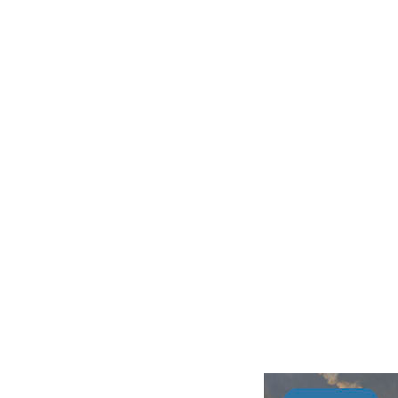
2027
05.08 13:12
Гость_1774787678
|
2027
05.08 12:51
Гость_1774775916
|
2027