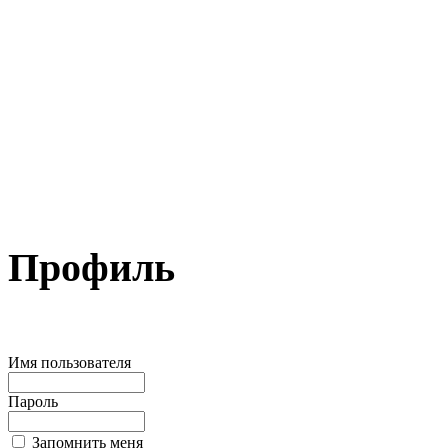
08.08 20:48
Гость_1781435152
|
2027
08.08 20:28
Гость_1780888466
|
2027
08.08 20:04
Гость_1767517736
|
2026
08.08 19:34
Гость_1774097592
|
2027
08.08 17:35
Гость_1774775916
|
2027
08.08 17:34
Гость_1774775916
|
Профиль
2026
08.08 16:20
Гость_1761503708
|
2025
08.08 15:27
Гость_1774767593
|
2026
Имя пользователя
08.08 13:03
Гость_1770610879
|
Пароль
2026
08.08 12:51
Гость_1764727590
|
Запомнить меня