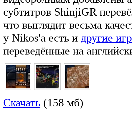
субтитров ShinjiGR перевё
что выглядит весьма каче
у Nikos'а есть и
другие иг
переведённые на английск
Скачать
(158 мб)