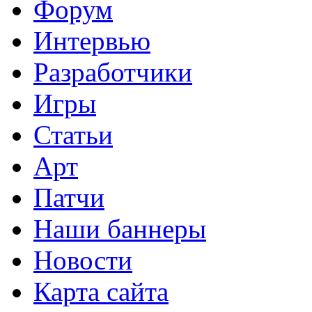
Форум
Интервью
Разработчики
Игры
Статьи
Арт
Патчи
Наши баннеры
Новости
Карта сайта