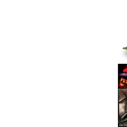
2026
05.08 22:57
Гость_1770610879
|
2027
05.08 21:45
Гость_1767517736
|
2027
05.08 21:44
Гость_1780888466
|
2027
05.08 20:21
Гость_1770610879
|
2026
05.08 18:46
Гость_1767517736
|
2026
05.08 18:43
Гость_1774787678
|
2026
05.08 18:09
Гость_1781419345
|
2027
05.08 13:12
Гость_1774787678
|
2027
05.08 12:51
Гость_1774775916
|
2027
05.08 12:10