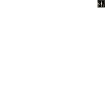
Гость_1774775916
|
2026
05.08 22:57
Гость_1770610879
|
2027
05.08 21:45
Гость_1767517736
|
2027
05.08 21:44
Гость_1780888466
|
2027
05.08 20:21
Гость_1770610879
|
2026